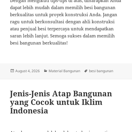
Dengan mengikuti tips-tips di atas, diharapkan Anda
dapat lebih mudah dalam memilih besi bangunan
berkualitas untuk proyek konstruksi Anda. Jangan
ragu untuk berkonsultasi dengan ahli konstruksi
atau penjual besi terpercaya untuk mendapatkan
saran lebih lanjut. Semoga sukses dalam memilih
besi bangunan berkualitas!
Posted
Categories
Tags
August 4, 2026
Material Bangunan
besi bangunan
on
Jenis-Jenis Atap Bangunan
yang Cocok untuk Iklim
Indonesia