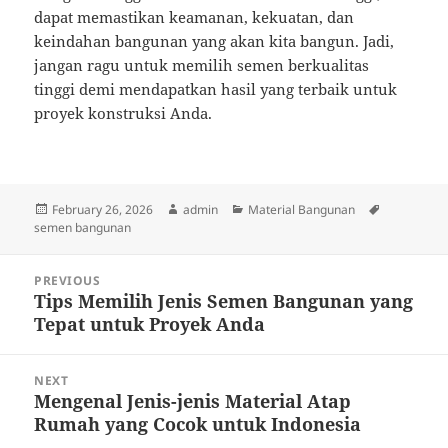
dapat memastikan keamanan, kekuatan, dan
keindahan bangunan yang akan kita bangun. Jadi,
jangan ragu untuk memilih semen berkualitas
tinggi demi mendapatkan hasil yang terbaik untuk
proyek konstruksi Anda.
Posted
Author
Categories
Tags
February 26, 2026
admin
Material Bangunan
on
semen bangunan
Post
PREVIOUS
navigation
Tips Memilih Jenis Semen Bangunan yang
Previous
Tepat untuk Proyek Anda
post:
NEXT
Mengenal Jenis-jenis Material Atap
Next
Rumah yang Cocok untuk Indonesia
post: