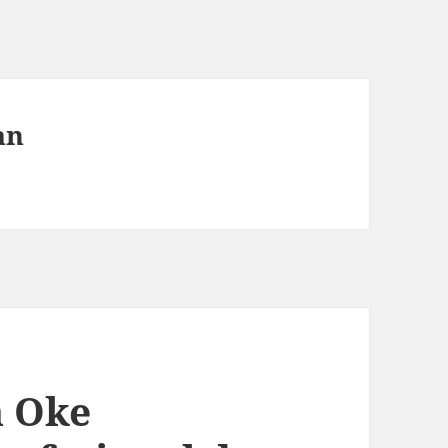
an
a Oke