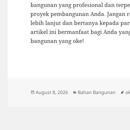
bangunan yang profesional dan terp
proyek pembangunan Anda. Jangan r
lebih lanjut dan bertanya kepada par
artikel ini bermanfaat bagi Anda yan
bangunan yang oke!
Posted
Categories
T
August 8, 2026
Bahan Bangunan
o
on