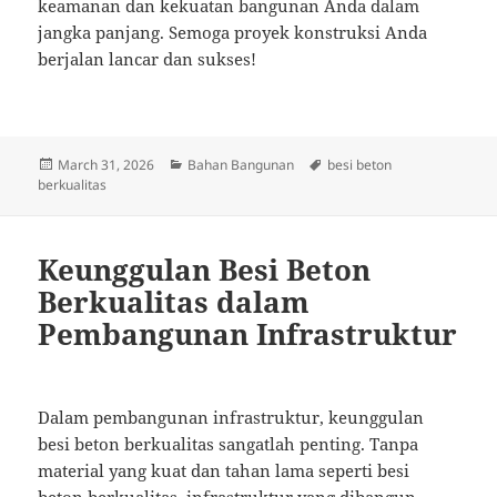
keamanan dan kekuatan bangunan Anda dalam
jangka panjang. Semoga proyek konstruksi Anda
berjalan lancar dan sukses!
Posted
Categories
Tags
March 31, 2026
Bahan Bangunan
besi beton
on
berkualitas
Keunggulan Besi Beton
Berkualitas dalam
Pembangunan Infrastruktur
Dalam pembangunan infrastruktur, keunggulan
besi beton berkualitas sangatlah penting. Tanpa
material yang kuat dan tahan lama seperti besi