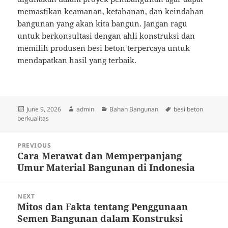
memastikan keamanan, ketahanan, dan keindahan
bangunan yang akan kita bangun. Jangan ragu
untuk berkonsultasi dengan ahli konstruksi dan
memilih produsen besi beton terpercaya untuk
mendapatkan hasil yang terbaik.
Posted
Author
Categories
Tags
June 9, 2026
admin
Bahan Bangunan
besi beton
on
berkualitas
Post
PREVIOUS
navigation
Cara Merawat dan Memperpanjang
Previous
Umur Material Bangunan di Indonesia
post:
NEXT
Mitos dan Fakta tentang Penggunaan
Next
Semen Bangunan dalam Konstruksi
post: