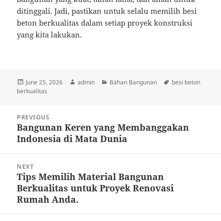
ditinggali. Jadi, pastikan untuk selalu memilih besi
beton berkualitas dalam setiap proyek konstruksi
yang kita lakukan.
Posted
Author
Categories
Tags
June 25, 2026
admin
Bahan Bangunan
besi beton
on
berkualitas
Post
PREVIOUS
navigation
Bangunan Keren yang Membanggakan
Previous
Indonesia di Mata Dunia
post:
NEXT
Tips Memilih Material Bangunan
Next
Berkualitas untuk Proyek Renovasi
post:
Rumah Anda.