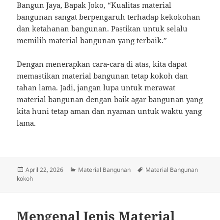
Bangun Jaya, Bapak Joko, “Kualitas material
bangunan sangat berpengaruh terhadap kekokohan
dan ketahanan bangunan. Pastikan untuk selalu
memilih material bangunan yang terbaik.”
Dengan menerapkan cara-cara di atas, kita dapat
memastikan material bangunan tetap kokoh dan
tahan lama. Jadi, jangan lupa untuk merawat
material bangunan dengan baik agar bangunan yang
kita huni tetap aman dan nyaman untuk waktu yang
lama.
Posted
Categories
Tags
April 22, 2026
Material Bangunan
Material Bangunan
on
kokoh
Mengenal Jenis Material