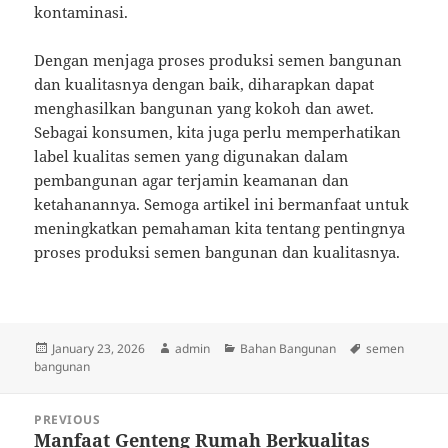
kontaminasi.
Dengan menjaga proses produksi semen bangunan
dan kualitasnya dengan baik, diharapkan dapat
menghasilkan bangunan yang kokoh dan awet.
Sebagai konsumen, kita juga perlu memperhatikan
label kualitas semen yang digunakan dalam
pembangunan agar terjamin keamanan dan
ketahanannya. Semoga artikel ini bermanfaat untuk
meningkatkan pemahaman kita tentang pentingnya
proses produksi semen bangunan dan kualitasnya.
Posted
Author
Categories
Tags
January 23, 2026
admin
Bahan Bangunan
semen
on
bangunan
Post
PREVIOUS
navigation
Manfaat Genteng Rumah Berkualitas
Previous