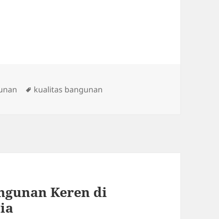
Tags
gunan
kualitas bangunan
ngunan Keren di
ia