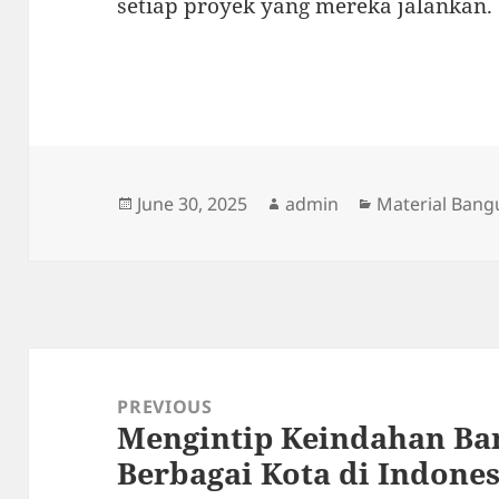
setiap proyek yang mereka jalankan.
Posted
Author
Categories
June 30, 2025
admin
Material Ban
on
Post
navigation
PREVIOUS
Mengintip Keindahan Ba
Previous
Berbagai Kota di Indones
post: