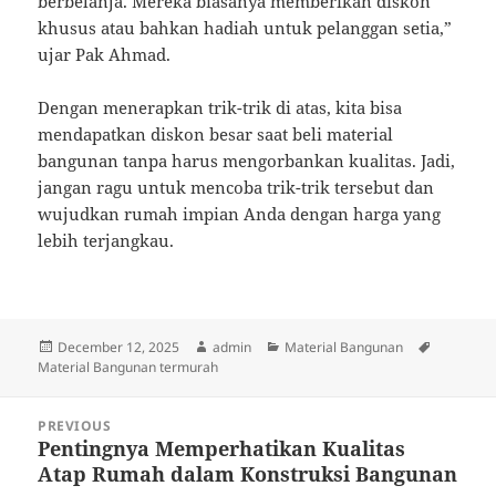
berbelanja. Mereka biasanya memberikan diskon
khusus atau bahkan hadiah untuk pelanggan setia,”
ujar Pak Ahmad.
Dengan menerapkan trik-trik di atas, kita bisa
mendapatkan diskon besar saat beli material
bangunan tanpa harus mengorbankan kualitas. Jadi,
jangan ragu untuk mencoba trik-trik tersebut dan
wujudkan rumah impian Anda dengan harga yang
lebih terjangkau.
Posted
Author
Categories
Tags
December 12, 2025
admin
Material Bangunan
on
Material Bangunan termurah
Post
PREVIOUS
navigation
Pentingnya Memperhatikan Kualitas
Previous
Atap Rumah dalam Konstruksi Bangunan
post: