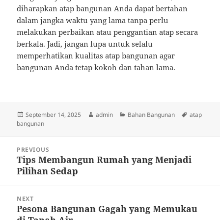
diharapkan atap bangunan Anda dapat bertahan
dalam jangka waktu yang lama tanpa perlu
melakukan perbaikan atau penggantian atap secara
berkala. Jadi, jangan lupa untuk selalu
memperhatikan kualitas atap bangunan agar
bangunan Anda tetap kokoh dan tahan lama.
Posted
Author
Categories
Tags
September 14, 2025
admin
Bahan Bangunan
atap
on
bangunan
Post
PREVIOUS
navigation
Tips Membangun Rumah yang Menjadi
Previous
Pilihan Sedap
post:
NEXT
Pesona Bangunan Gagah yang Memukau
Next
di Tanah Air