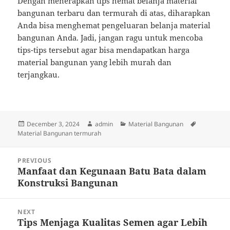
Dengan menerapkan tips hemat belanja material
bangunan terbaru dan termurah di atas, diharapkan
Anda bisa menghemat pengeluaran belanja material
bangunan Anda. Jadi, jangan ragu untuk mencoba
tips-tips tersebut agar bisa mendapatkan harga
material bangunan yang lebih murah dan
terjangkau.
Posted
Author
Categories
Tags
December 3, 2024
admin
Material Bangunan
on
Material Bangunan termurah
Post
PREVIOUS
navigation
Manfaat dan Kegunaan Batu Bata dalam
Previous
Konstruksi Bangunan
post:
NEXT
Tips Menjaga Kualitas Semen agar Lebih
Next