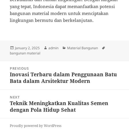
yang tepat, Indonesia dapat memanfaatkan potensi
bangunan material modern untuk menciptakan
lingkungan bermutu dan berkelanjutan.
Posted
Author
Categories
Tags
January 2, 2025
admin
Material Bangunan
on
bangunan material
Post
PREVIOUS
navigation
Inovasi Terbaru dalam Penggunaan Batu
Previous
Bata dalam Arsitektur Modern
post:
NEXT
Teknik Meningkatkan Kualitas Semen
Next
dengan Pola Hidup Sehat
post:
Proudly powered by WordPress