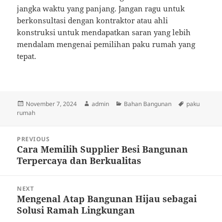
jangka waktu yang panjang. Jangan ragu untuk
berkonsultasi dengan kontraktor atau ahli
konstruksi untuk mendapatkan saran yang lebih
mendalam mengenai pemilihan paku rumah yang
tepat.
Posted
Author
Categories
Tags
November 7, 2024
admin
Bahan Bangunan
paku
on
rumah
Post
PREVIOUS
navigation
Cara Memilih Supplier Besi Bangunan
Previous
Terpercaya dan Berkualitas
post:
NEXT
Mengenal Atap Bangunan Hijau sebagai
Next
Solusi Ramah Lingkungan
post: