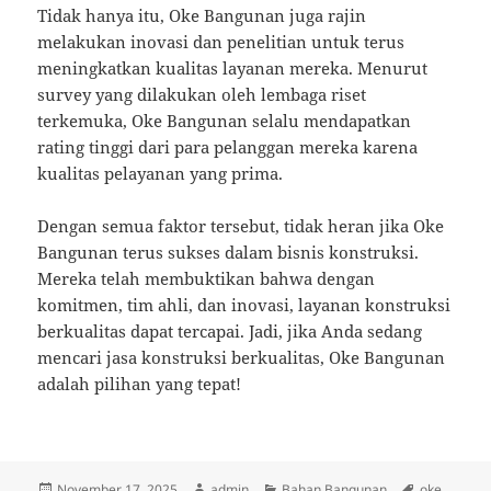
Tidak hanya itu, Oke Bangunan juga rajin
melakukan inovasi dan penelitian untuk terus
meningkatkan kualitas layanan mereka. Menurut
survey yang dilakukan oleh lembaga riset
terkemuka, Oke Bangunan selalu mendapatkan
rating tinggi dari para pelanggan mereka karena
kualitas pelayanan yang prima.
Dengan semua faktor tersebut, tidak heran jika Oke
Bangunan terus sukses dalam bisnis konstruksi.
Mereka telah membuktikan bahwa dengan
komitmen, tim ahli, dan inovasi, layanan konstruksi
berkualitas dapat tercapai. Jadi, jika Anda sedang
mencari jasa konstruksi berkualitas, Oke Bangunan
adalah pilihan yang tepat!
Posted
Author
Categories
Tags
November 17, 2025
admin
Bahan Bangunan
oke