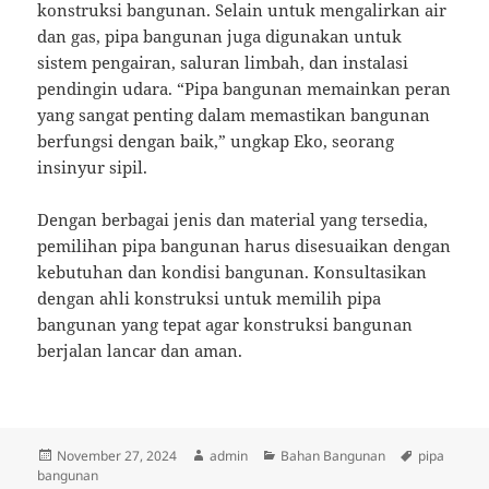
konstruksi bangunan. Selain untuk mengalirkan air
dan gas, pipa bangunan juga digunakan untuk
sistem pengairan, saluran limbah, dan instalasi
pendingin udara. “Pipa bangunan memainkan peran
yang sangat penting dalam memastikan bangunan
berfungsi dengan baik,” ungkap Eko, seorang
insinyur sipil.
Dengan berbagai jenis dan material yang tersedia,
pemilihan pipa bangunan harus disesuaikan dengan
kebutuhan dan kondisi bangunan. Konsultasikan
dengan ahli konstruksi untuk memilih pipa
bangunan yang tepat agar konstruksi bangunan
berjalan lancar dan aman.
Posted
Author
Categories
Tags
November 27, 2024
admin
Bahan Bangunan
pipa
on
bangunan