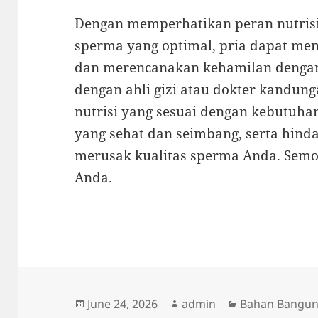
Dengan memperhatikan peran nutrisi
sperma yang optimal, pria dapat me
dan merencanakan kehamilan dengan 
dengan ahli gizi atau dokter kandu
nutrisi yang sesuai dengan kebutuha
yang sehat dan seimbang, serta hind
merusak kualitas sperma Anda. Semog
Anda.
Posted
Author
Categories
June 24, 2026
admin
Bahan Bangu