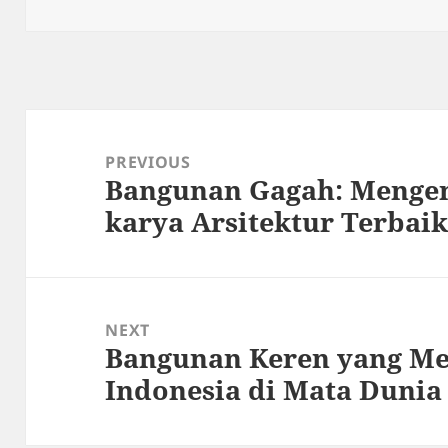
on
Post
navigation
PREVIOUS
Bangunan Gagah: Mengen
Previous
karya Arsitektur Terbaik
post:
NEXT
Bangunan Keren yang M
Next
Indonesia di Mata Dunia
post: