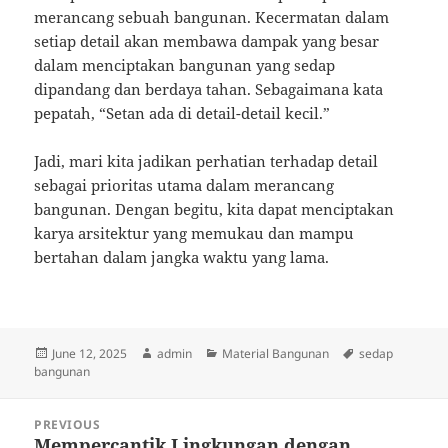
merancang sebuah bangunan. Kecermatan dalam
setiap detail akan membawa dampak yang besar
dalam menciptakan bangunan yang sedap
dipandang dan berdaya tahan. Sebagaimana kata
pepatah, “Setan ada di detail-detail kecil.”
Jadi, mari kita jadikan perhatian terhadap detail
sebagai prioritas utama dalam merancang
bangunan. Dengan begitu, kita dapat menciptakan
karya arsitektur yang memukau dan mampu
bertahan dalam jangka waktu yang lama.
Posted
Author
Categories
Tags
June 12, 2025
admin
Material Bangunan
sedap
on
bangunan
Post
PREVIOUS
navigation
Mempercantik Lingkungan dengan
Previous