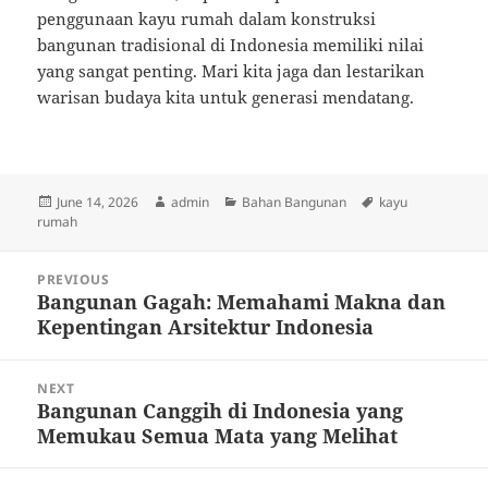
penggunaan kayu rumah dalam konstruksi
bangunan tradisional di Indonesia memiliki nilai
yang sangat penting. Mari kita jaga dan lestarikan
warisan budaya kita untuk generasi mendatang.
Posted
Author
Categories
Tags
June 14, 2026
admin
Bahan Bangunan
kayu
on
rumah
Post
PREVIOUS
navigation
Bangunan Gagah: Memahami Makna dan
Previous
Kepentingan Arsitektur Indonesia
post:
NEXT
Bangunan Canggih di Indonesia yang
Next
Memukau Semua Mata yang Melihat
post: