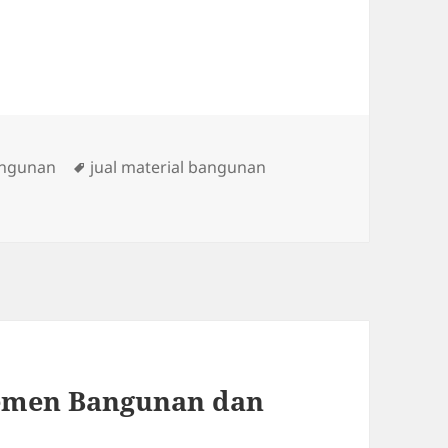
Tags
angunan
jual material bangunan
emen Bangunan dan