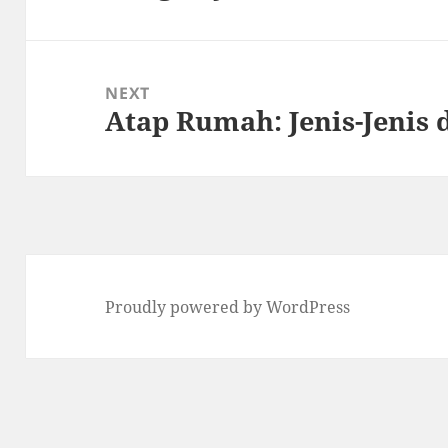
NEXT
Atap Rumah: Jenis-Jenis
Next
post:
Proudly powered by WordPress