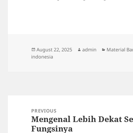
Posted
Author
Categories
August 22, 2025
admin
Material B
on
indonesia
Post
navigation
PREVIOUS
Mengenal Lebih Dekat S
Previous
Fungsinya
post: