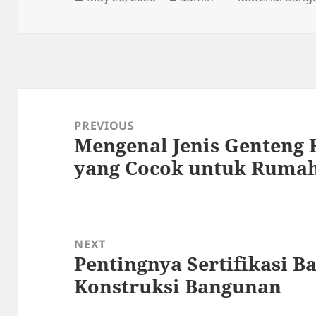
on
Post
navigation
PREVIOUS
Mengenal Jenis Genteng
Previous
yang Cocok untuk Ruma
post:
NEXT
Pentingnya Sertifikasi B
Next
Konstruksi Bangunan
post: