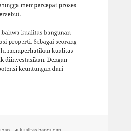
 sehingga mempercepat proses
ersebut.
n bahwa kualitas bangunan
si properti. Sebagai seorang
lalu memperhatikan kualitas
k diinvestasikan. Dengan
otensi keuntungan dari
Tags
gunan
kualitas bangunan