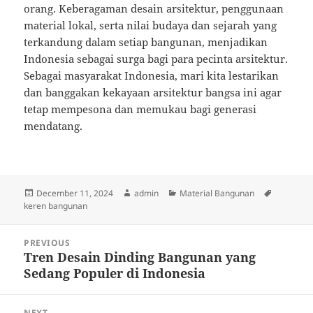
orang. Keberagaman desain arsitektur, penggunaan
material lokal, serta nilai budaya dan sejarah yang
terkandung dalam setiap bangunan, menjadikan
Indonesia sebagai surga bagi para pecinta arsitektur.
Sebagai masyarakat Indonesia, mari kita lestarikan
dan banggakan kekayaan arsitektur bangsa ini agar
tetap mempesona dan memukau bagi generasi
mendatang.
Posted
Author
Categories
Tags
December 11, 2024
admin
Material Bangunan
on
keren bangunan
Post
PREVIOUS
navigation
Tren Desain Dinding Bangunan yang
Previous
Sedang Populer di Indonesia
post:
NEXT