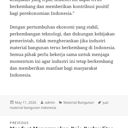
berkembang dan memberikan kontribusi positif
bagi perekonomian Indonesia.”
Dengan pertumbuhan ekonomi yang stabil,
perkembangan teknologi, dan dukungan kebijakan
pemerintah, tidak mengherankan jika industri
material bangunan terus berkembang di Indonesia.
Semua pihak perlu bekerja sama untuk menjaga
momentum ini agar industri ini tetap berkembang
dan memberikan manfaat bagi masyarakat
Indonesia.
Posted
Author
Categories
Tags
May 11, 2026
admin
Material Bangunan
jual
on
material bangunan indonesia
Post
PREVIOUS
navigation