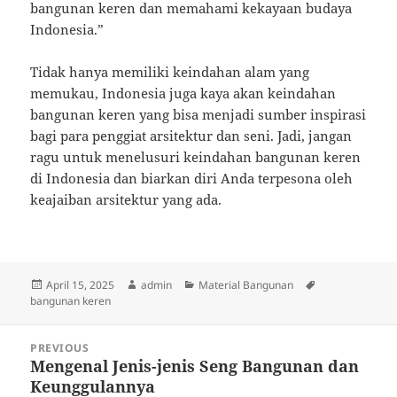
bangunan keren dan memahami kekayaan budaya
Indonesia.”
Tidak hanya memiliki keindahan alam yang
memukau, Indonesia juga kaya akan keindahan
bangunan keren yang bisa menjadi sumber inspirasi
bagi para penggiat arsitektur dan seni. Jadi, jangan
ragu untuk menelusuri keindahan bangunan keren
di Indonesia dan biarkan diri Anda terpesona oleh
keajaiban arsitektur yang ada.
Posted
Author
Categories
Tags
April 15, 2025
admin
Material Bangunan
on
bangunan keren
Post
PREVIOUS
navigation
Mengenal Jenis-jenis Seng Bangunan dan
Previous
Keunggulannya
post: