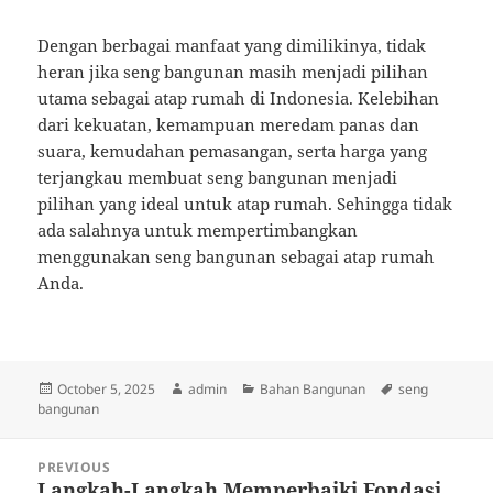
Dengan berbagai manfaat yang dimilikinya, tidak
heran jika seng bangunan masih menjadi pilihan
utama sebagai atap rumah di Indonesia. Kelebihan
dari kekuatan, kemampuan meredam panas dan
suara, kemudahan pemasangan, serta harga yang
terjangkau membuat seng bangunan menjadi
pilihan yang ideal untuk atap rumah. Sehingga tidak
ada salahnya untuk mempertimbangkan
menggunakan seng bangunan sebagai atap rumah
Anda.
Posted
Author
Categories
Tags
October 5, 2025
admin
Bahan Bangunan
seng
on
bangunan
Post
PREVIOUS
navigation
Langkah-Langkah Memperbaiki Fondasi
Previous