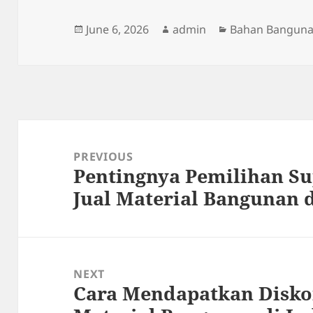
Posted
Author
Categories
June 6, 2026
admin
Bahan Bangun
on
Post
navigation
PREVIOUS
Pentingnya Pemilihan Su
Previous
Jual Material Bangunan d
post:
NEXT
Cara Mendapatkan Disko
Next