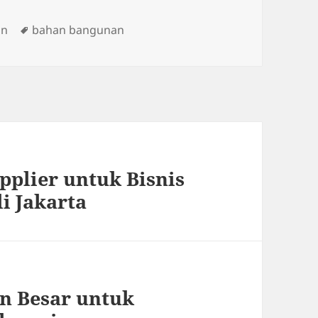
Tags
an
bahan bangunan
pplier untuk Bisnis
i Jakarta
n Besar untuk