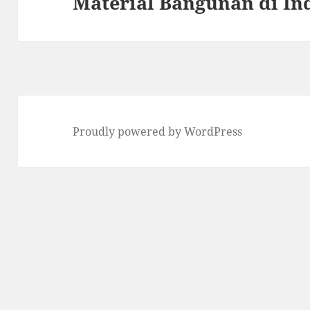
Material Bangunan di In
post:
Proudly powered by WordPress