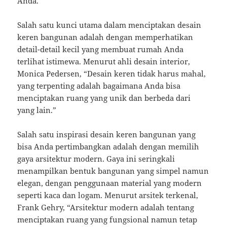
Anda.
Salah satu kunci utama dalam menciptakan desain
keren bangunan adalah dengan memperhatikan
detail-detail kecil yang membuat rumah Anda
terlihat istimewa. Menurut ahli desain interior,
Monica Pedersen, “Desain keren tidak harus mahal,
yang terpenting adalah bagaimana Anda bisa
menciptakan ruang yang unik dan berbeda dari
yang lain.”
Salah satu inspirasi desain keren bangunan yang
bisa Anda pertimbangkan adalah dengan memilih
gaya arsitektur modern. Gaya ini seringkali
menampilkan bentuk bangunan yang simpel namun
elegan, dengan penggunaan material yang modern
seperti kaca dan logam. Menurut arsitek terkenal,
Frank Gehry, “Arsitektur modern adalah tentang
menciptakan ruang yang fungsional namun tetap