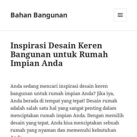
Bahan Bangunan
MENU
AND
WIDGETS
Inspirasi Desain Keren
Bangunan untuk Rumah
Impian Anda
Anda sedang mencari inspirasi desain keren
bangunan untuk rumah impian Anda? Jika iya,
Anda berada di tempat yang tepat! Desain rumah
adalah salah satu hal yang sangat penting dalam
menciptakan rumah impian Anda. Dengan memilih
desain yang tepat, Anda bisa menciptakan sebuah
rumah yang nyaman dan memenuhi kebutuhan