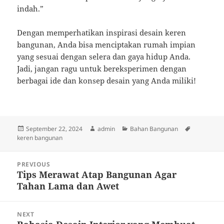
indah.”
Dengan memperhatikan inspirasi desain keren
bangunan, Anda bisa menciptakan rumah impian
yang sesuai dengan selera dan gaya hidup Anda.
Jadi, jangan ragu untuk bereksperimen dengan
berbagai ide dan konsep desain yang Anda miliki!
Posted
Author
Categories
Tags
September 22, 2024
admin
Bahan Bangunan
on
keren bangunan
Post
PREVIOUS
navigation
Tips Merawat Atap Bangunan Agar
Previous
Tahan Lama dan Awet
post:
NEXT