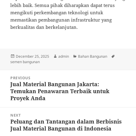
lebih baik. Semua pihak diharapkan dapat terus
mengikuti perkembangan teknologi untuk
memastikan pembangunan infrastruktur yang
berkualitas dan berkelanjutan.
Posted
Author
Categories
Tags
December 25, 2025
admin
Bahan Bangunan
on
semen bangunan
Post
PREVIOUS
navigation
Jual Material Bangunan Jakarta:
Previous
Temukan Penawaran Terbaik untuk
post:
Proyek Anda
NEXT
Peluang dan Tantangan dalam Berbisnis
Next
Jual Material Bangunan di Indonesia
post: