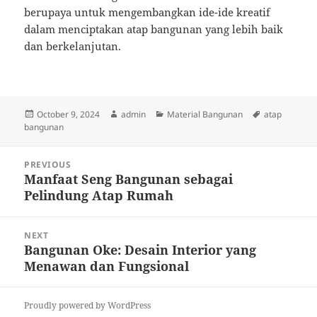
berupaya untuk mengembangkan ide-ide kreatif
dalam menciptakan atap bangunan yang lebih baik
dan berkelanjutan.
Posted
Author
Categories
Tags
October 9, 2024
admin
Material Bangunan
atap
on
bangunan
Post
PREVIOUS
navigation
Manfaat Seng Bangunan sebagai
Previous
Pelindung Atap Rumah
post:
NEXT
Bangunan Oke: Desain Interior yang
Next
Menawan dan Fungsional
post:
Proudly powered by WordPress