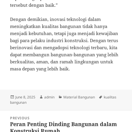
tersebut dengan baik.”
Dengan demikian, inovasi teknologi dalam
meningkatkan kualitas bangunan tidak hanya
menjadi kebutuhan, tetapi juga menjadi kewajiban
bagi para pelaku industri konstruksi. Dengan terus
berinovasi dan mengadopsi teknologi terbaru, kita
dapat membangun bangunan-bangunan yang lebih
berkualitas, aman, dan ramah lingkungan untuk
masa depan yang lebih baik.
Posted
Author
Categories
Tags
June 8, 2025
admin
Material Bangunan
kualitas
on
bangunan
Post
PREVIOUS
navigation
Peran Penting Dinding Bangunan dalam
Previous
Konstruksi Rumah
post: