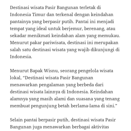
Destinasi wisata Pasir Bangunan terletak di
Indonesia Timur dan terkenal dengan keindahan
pantainya yang berpasir putih. Pantai ini menjadi
tempat yang ideal untuk berjemur, berenang, atau
sekadar menikmati keindahan alam yang memukau.
Menurut pakar pariwisata, destinasi ini merupakan
salah satu destinasi wisata yang wajib dikunjungi di
Indonesia.
Menurut Bapak Wisnu, seorang pengelola wisata
lokal, “Destinasi wisata Pasir Bangunan
menawarkan pengalaman yang berbeda dari
destinasi wisata lainnya di Indonesia. Keindahan
alamnya yang masih alami dan suasana yang tenang
membuat pengunjung betah berlama-lama di sini.”
Selain pantai berpasir putih, destinasi wisata Pasir
Bangunan juga menawarkan berbagai aktivitas