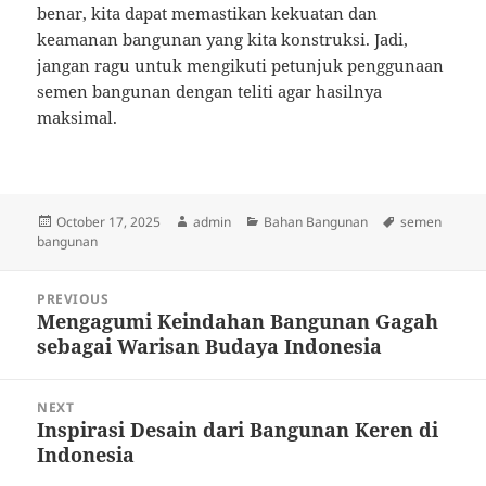
benar, kita dapat memastikan kekuatan dan
keamanan bangunan yang kita konstruksi. Jadi,
jangan ragu untuk mengikuti petunjuk penggunaan
semen bangunan dengan teliti agar hasilnya
maksimal.
Posted
Author
Categories
Tags
October 17, 2025
admin
Bahan Bangunan
semen
on
bangunan
Post
PREVIOUS
navigation
Mengagumi Keindahan Bangunan Gagah
Previous
sebagai Warisan Budaya Indonesia
post:
NEXT
Inspirasi Desain dari Bangunan Keren di
Next
Indonesia
post: