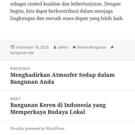
sebagai simbol kualitas dan keberlanjutan. Dengan
begitu, kita dapat berkontribusi dalam menjaga
lingkungan dan meraih masa depan yang lebih baik.
Posted
Author
Categories
Tags
December 18, 2025
admin
Bahan Bangunan
on
bangunan oke
Post
PREVIOUS
navigation
Menghadirkan Atmosfer Sedap dalam
Previous
Bangunan Anda
post:
NEXT
Bangunan Keren di Indonesia yang
Next
Memperkaya Budaya Lokal
post:
Proudly powered by WordPress