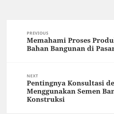
Post
navigation
PREVIOUS
Memahami Proses Produk
Previous
Bahan Bangunan di Pasa
post:
NEXT
Pentingnya Konsultasi d
Next
Menggunakan Semen Ban
post:
Konstruksi