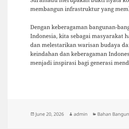
Suramadu merupakan bukti nyata k
membangun infrastruktur yang mem
Dengan keberagaman bangunan-bang
Indonesia, kita sebagai masyarakat
dan melestarikan warisan budaya da
keindahan dan keberagaman Indonesi
menjadi inspirasi bagi generasi mend
Posted
Author
Categories
June 20, 2026
admin
Bahan Bangu
on