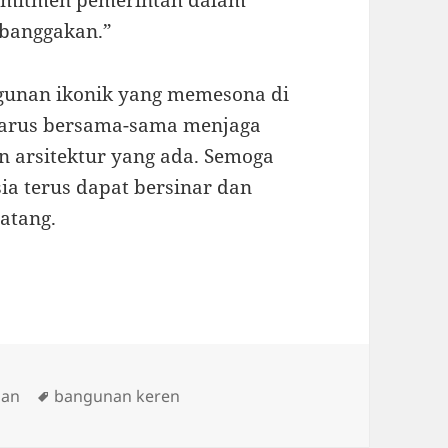
omitmen pemerintah dalam
banggakan.”
unan ikonik yang memesona di
 harus bersama-sama menjaga
n arsitektur yang ada. Semoga
a terus dapat bersinar dan
atang.
Tags
nan
bangunan keren