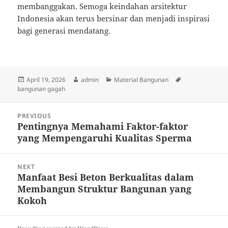
membanggakan. Semoga keindahan arsitektur
Indonesia akan terus bersinar dan menjadi inspirasi
bagi generasi mendatang.
Posted
Author
Categories
Tags
April 19, 2026
admin
Material Bangunan
on
bangunan gagah
Post
PREVIOUS
navigation
Pentingnya Memahami Faktor-faktor
Previous
yang Mempengaruhi Kualitas Sperma
post:
NEXT
Manfaat Besi Beton Berkualitas dalam
Next
Membangun Struktur Bangunan yang
post:
Kokoh